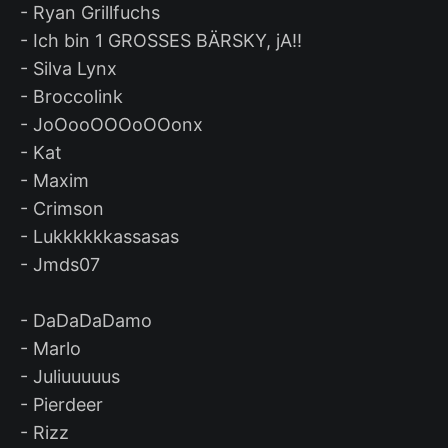
- Ryan Grillfuchs
- Ich bin 1 GROSSES BÄRSKY, jA!!
- Silva Lynx
- Broccolink
- JoOooOOOoOOonx
- Kat
- Maxim
- Crimson
- Lukkkkkkassasas
- Jmds07
- DaDaDaDamo
- Marlo
- Juliuuuuus
- Pierdeer
- Rizz