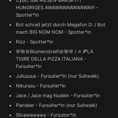
Cydo, das RIESEN-BÄRSKY! /
HUNGRIGES AWAWAWAWAWAWA!!!
-
Spotter*in
Bot schreit jetzt durch Megafon D: / Bot
mach BIG NOM NOM - Spotter*in
Rizz - Spotter*in
🌸🌺🌼Blumenstreifi🌼🌺🌸 / 🤌🍕LA
TIGRE DELLA PIZZA ITALIANA -
Fursuiter*in
Juliuuuus - Fursuiter*in (nur Suitwalk)
Nikurasu - Fursuiter*in
Jace / Jace mag Nudeln
-
Fursuiter*in
Pierdeer
- Fursuiter*in (nur Suitwalk)
Silvawawawa - Fursuiter*in