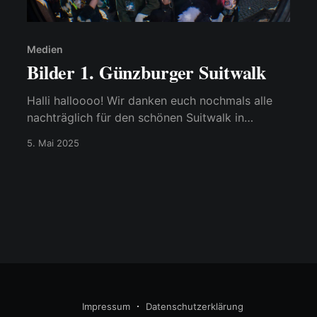
Medien
Bilder 1. Günzburger Suitwalk
Halli halloooo! Wir danken euch nochmals alle
nachträglich für den schönen Suitwalk in
Günzburg! (Der war voll toll) Wir haben hier die
5. Mai 2025
Links der ganzen Bildergalerien für euch
gesammelt. Pfotos: Sablefire: drive.google.com
Blythe: photos.google.com Severin:
drive.google.com Leo: flickr.com Ein großes
großes (also ganz
Impressum
Datenschutzerklärung