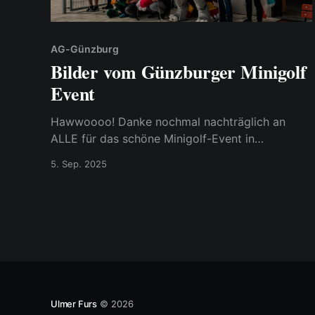
AG-Günzburg
Bilder vom Günzburger Minigolf
Event
Hawwoooo! Danke nochmal nachträglich an
ALLE für das schöne Minigolf-Event in
Günzburg! Es war ultra schön mit euch! Wir
5. Sep. 2025
haben hier die Links der ganzen Bildergalerien
für euch gesammelt. Pfotos: Peter: Google Fotos
Leo & Lukas/Fluke: Google Fotos Hanafuda:
Google Fotos Ein riesiges Dankeschön an alle
Pfotografen :3
Ulmer Furs
© 2026