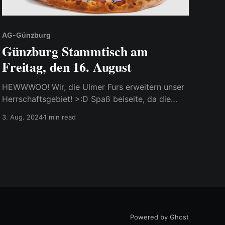
AG-Günzburg
Günzburg Stammtisch am
Freitag, den 16. August
HEWWWOO! Wir, die Ulmer Furs erweitern unser
Herrschaftsgebiet! >:D Spaß beiseite, da die
letzten Stammtische in nullkommanichts
3. Aug. 2024
1 min read
ausgebucht waren haben wir uns entschieden
mit Hilfe weiterer Personen Arbeitsgruppen zu
gründen und einer dieser ist die Arbeitsgruppe
Günzburg. Heißt also eine kleine Gruppierung für
Günzburg und Umgebung welche Events im
Powered by Ghost